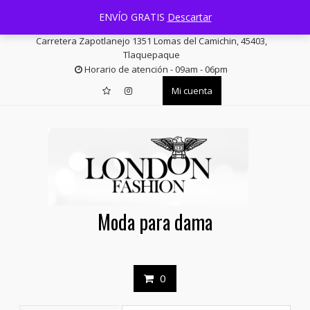
Saltar
+52 33 3644 1814
facturas@londonfashion.com.mx
ENVÍO GRATIS
Descartar
contenido
Carretera Zapotlanejo 1351 Lomas del Camichin, 45403,
Tlaquepaque
Horario de atención - 09am - 06pm
Mi cuenta
Moda para dama
0