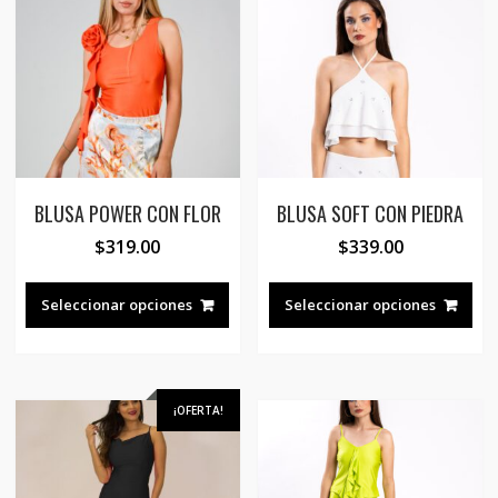
BLUSA POWER CON FLOR
BLUSA SOFT CON PIEDRA
$
319.00
$
339.00
Este
Est
producto
pro
Seleccionar opciones
Seleccionar opciones
tiene
tie
múltiples
múl
variantes.
var
Las
Las
¡OFERTA!
opciones
opc
se
se
pueden
pue