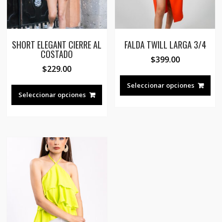
página
de
de
pro
producto
SHORT ELEGANT CIERRE AL
FALDA TWILL LARGA 3/4
COSTADO
$
399.00
$
229.00
Est
Este
pro
Seleccionar opciones
producto
Seleccionar opciones
tie
tiene
múl
múltiples
var
variantes.
Las
Las
opc
opciones
se
se
pue
pueden
eleg
elegir
en
en
la
la
pág
página
de