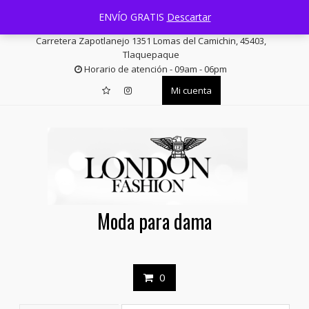
Saltar
+52 33 3644 1814
facturas@londonfashion.com.mx
ENVÍO GRATIS
Descartar
contenido
Carretera Zapotlanejo 1351 Lomas del Camichin, 45403,
Tlaquepaque
Horario de atención - 09am - 06pm
Mi cuenta
Moda para dama
0