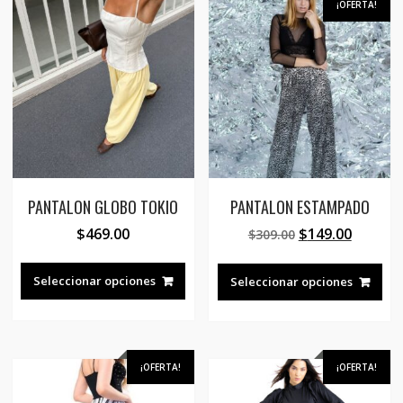
¡OFERTA!
PANTALON GLOBO TOKIO
PANTALON ESTAMPADO
El
El
$
469.00
$
149.00
$
309.00
precio
precio
Este
Est
original
actual
producto
pro
Seleccionar opciones
Seleccionar opciones
era:
es:
tiene
tie
$309.00.
$149.00
múltiples
múl
variantes.
var
Las
Las
¡OFERTA!
¡OFERTA!
opciones
opc
se
se