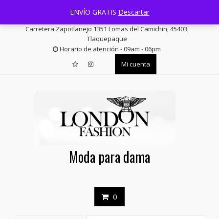
Saltar
+52 33 3644 1814
facturas@londonfashion.com.mx
ENVÍO GRATIS
Descartar
contenido
Carretera Zapotlanejo 1351 Lomas del Camichin, 45403,
Tlaquepaque
Horario de atención - 09am - 06pm
Mi cuenta
Moda para dama
0