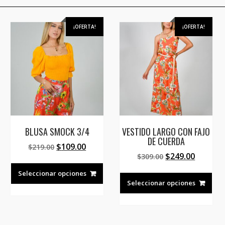
¡OFERTA!
¡OFERTA!
BLUSA SMOCK 3/4
VESTIDO LARGO CON FAJO
DE CUERDA
El
El
$
109.00
$
219.00
El
El
$
249.00
o
precio
precio
$
309.00
ste
Este
precio
precio
l
original
actual
Est
roducto
producto
Seleccionar opciones
original
actual
era:
es:
pro
Seleccionar opciones
ene
tiene
era:
es:
00.
$219.00.
$109.00.
tien
ltiples
múltiples
$309.00.
$249.00
múlt
riantes.
variantes.
vari
as
Las