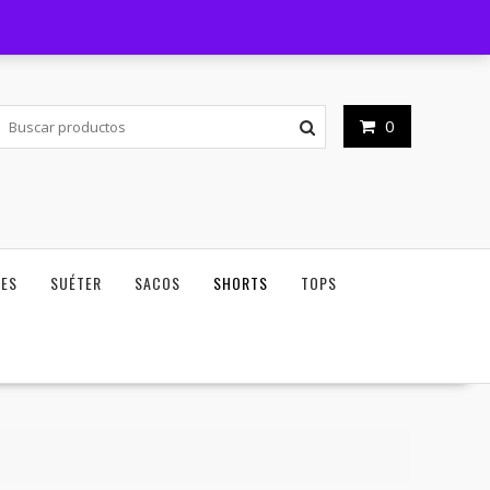
Horario de atención - 09am - 06pm
Mi cuenta
0
NES
SUÉTER
SACOS
SHORTS
TOPS