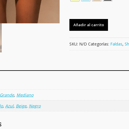
FALDA
Añadir al carrito
SHORT
CON
ENCAJE
SKU:
N/D
Categorías:
Faldas
,
Sh
cantidad
Grande
,
Mediano
lo
,
Azul
,
Beige
,
Negro
s