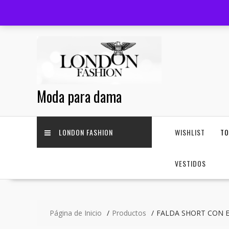
Saltar
+52 33 3644 1814
facturas@londonfashion.com.mx
contenido
Moda para dama
LONDON FASHION
WISHLIST
T
VESTIDOS
Página de Inicio
Productos
FALDA SHORT CON 