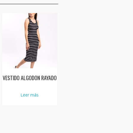
VESTIDO ALGODON RAYADO
Leer más
e
ducto
e
.
iples
antes.