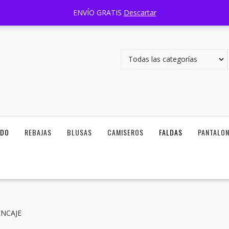
Carretera Zapotlanejo 1351 Lomas del Camichin, 45403, Tlaquepaque
ENVÍO GRATIS
Descartar
ODO
REBAJAS
BLUSAS
CAMISEROS
FALDAS
PANTALO
ENCAJE