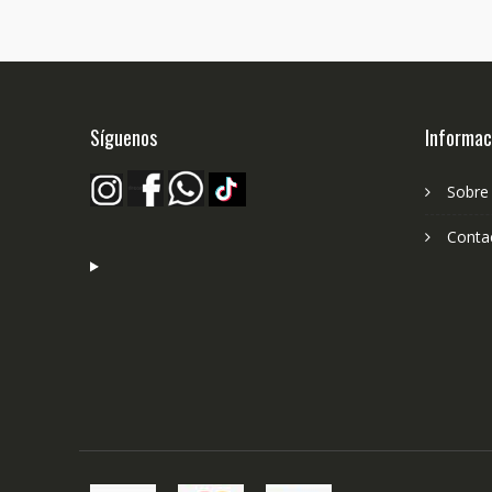
o
s
p
el
e
la
Síguenos
Informac
p
d
Sobre
p
Conta