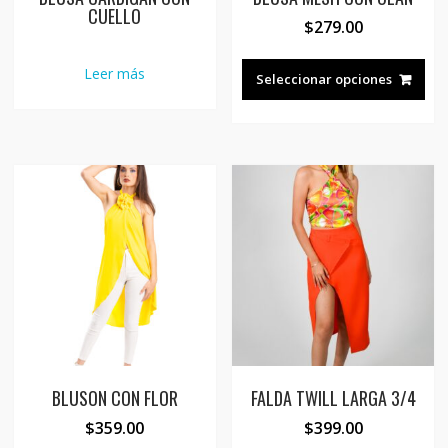
CUELLO
$
279.00
Est
Leer más
pro
Seleccionar opciones
tie
múl
var
Las
opc
se
pue
eleg
en
la
pág
de
pro
BLUSON CON FLOR
FALDA TWILL LARGA 3/4
$
359.00
$
399.00