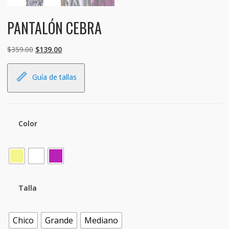
PANTALÓN CEBRA
El
El
$
359.00
$
139.00
precio
precio
original
actual
Guía de tallas
era:
es:
$359.00.
$139.00.
Color
Talla
Chico
Grande
Mediano