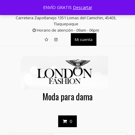
Saltar
+52 33 3644 1814
facturas@londonfashion.com.mx
ENVÍO GRATIS
Descartar
contenido
Carretera Zapotlanejo 1351 Lomas del Camichin, 45403,
Tlaquepaque
Horario de atención - 09am - 06pm
Mi cuenta
Moda para dama
0