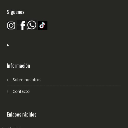
página
pág
Síguenos
de
de
producto
pro
Información
Sobre nosotros
Contacto
Enlaces rápidos