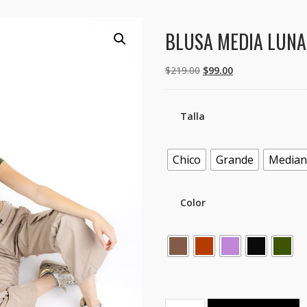
BLUSA MEDIA LUNA
El
El
$
219.00
$
99.00
precio
precio
original
actual
era:
es:
Talla
$219.00.
$99.00.
Chico
Grande
Media
Color
BLUSA