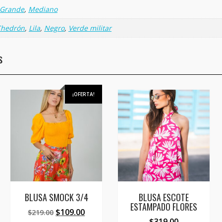
Grande
,
Mediano
Chedrón
,
Lila
,
Negro
,
Verde militar
s
¡OFERTA!
BLUSA SMOCK 3/4
BLUSA ESCOTE
ESTAMPADO FLORES
El
El
$
109.00
$
219.00
$
319.00