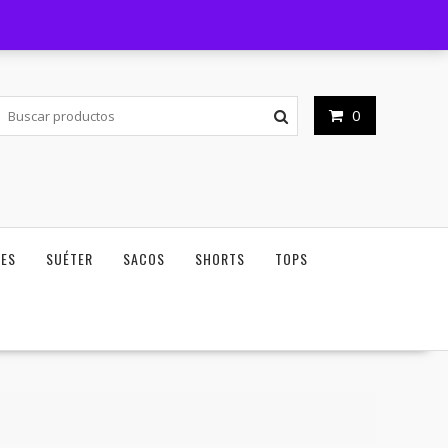
Horario de atención - 09am - 06pm
Mi cuenta
0
NES
SUÉTER
SACOS
SHORTS
TOPS