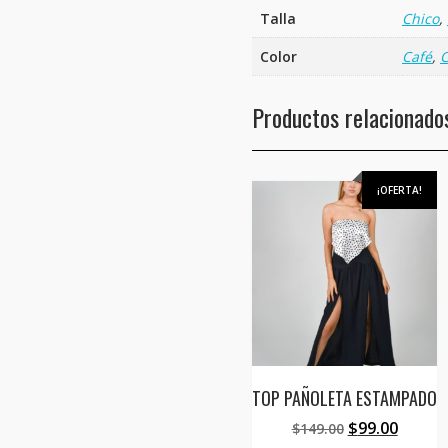
Talla
Chico
,
Color
Café
,
Productos relacionado
¡OFERTA!
TOP PAÑOLETA ESTAMPADO
El
El
$
99.00
$
149.00