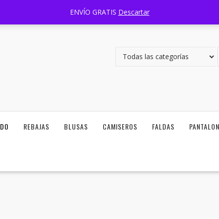
Carretera Zapotlanejo 1351 Lomas del Camichin, 45403, Tlaquepaque
ENVÍO GRATIS
Descartar
ODO
REBAJAS
BLUSAS
CAMISEROS
FALDAS
PANTALO