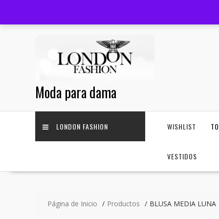
Saltar
+52 33 3644 1814
facturas@londonfashion.com.mx
contenido
Moda para dama
LONDON FASHION
WISHLIST
T
VESTIDOS
Página de Inicio
Productos
BLUSA MEDIA LUNA