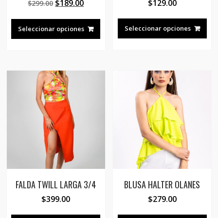
El
El
$
189.00
$
129.00
$
299.00
precio
precio
Est
Este
original
actual
pro
producto
Seleccionar opciones
Seleccionar opciones
era:
es:
tie
tiene
$299.00.
$189.00.
múl
múltiples
var
variantes.
Las
Las
opc
opciones
se
se
pue
pueden
eleg
elegir
en
en
la
la
pág
página
de
de
pro
producto
FALDA TWILL LARGA 3/4
BLUSA HALTER OLANES
$
399.00
$
279.00
Este
Est