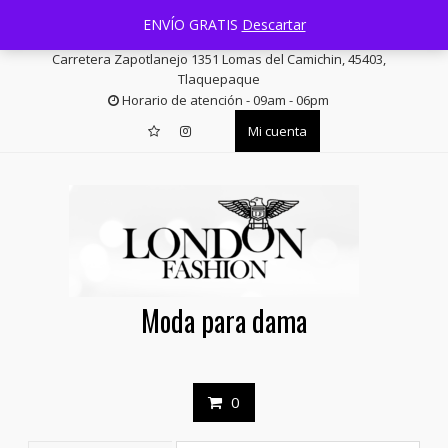
Saltar
+52 33 3644 1814
facturas@londonfashion.com.mx
ENVÍO GRATIS
Descartar
contenido
Carretera Zapotlanejo 1351 Lomas del Camichin, 45403,
Tlaquepaque
Horario de atención - 09am - 06pm
Mi cuenta
Moda para dama
0