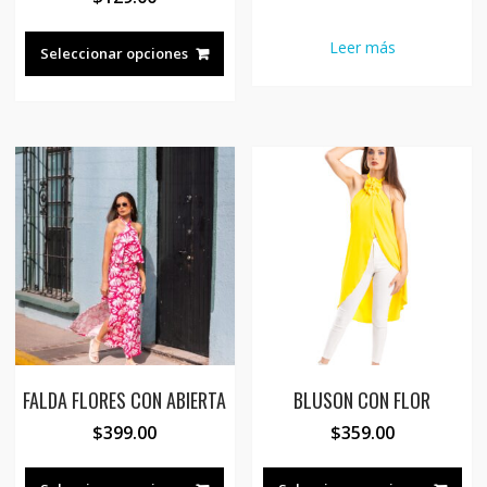
Este
Leer más
producto
Seleccionar opciones
tiene
múltiples
variantes.
Las
opciones
se
pueden
elegir
en
la
página
de
producto
FALDA FLORES CON ABIERTA
BLUSON CON FLOR
$
399.00
$
359.00
Este
Est