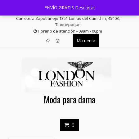
Saltar
+52 33 3644 1814
facturas@londonfashion.com.mx
ENVÍO GRATIS
Descartar
contenido
Carretera Zapotlanejo 1351 Lomas del Camichin, 45403,
Tlaquepaque
Horario de atención - 09am - 06pm
Mi cuenta
Moda para dama
0