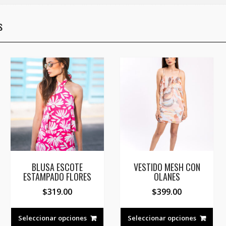
s
BLUSA ESCOTE
VESTIDO MESH CON
ESTAMPADO FLORES
OLANES
$
319.00
$
399.00
o
Este
Est
ste
l
producto
pro
roducto
Seleccionar opciones
Seleccionar opciones