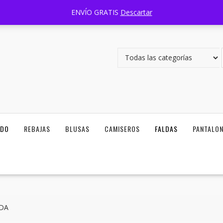
Carretera Zapotlanejo 1351 Lomas del Camichin, 45403, Tlaquepaque
ENVÍO GRATIS
Descartar
ODO
REBAJAS
BLUSAS
CAMISEROS
FALDAS
PANTALO
ADA