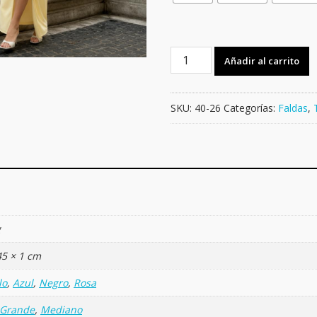
FALDA
Añadir al carrito
DOBLE
PLISADA
cantidad
SKU:
40-26
Categorías:
Faldas
,
g
45 × 1 cm
lo
,
Azul
,
Negro
,
Rosa
Grande
,
Mediano