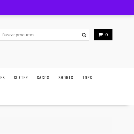
Horario de atención - 09am - 06pm
Mi cuenta
0
NES
SUÉTER
SACOS
SHORTS
TOPS