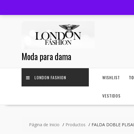
Saltar
+52 33 3644 1814
facturas@londonfashion.com.mx
contenido
Moda para dama
LONDON FASHION
WISHLIST
T
VESTIDOS
Página de Inicio
Productos
FALDA DOBLE PLIS