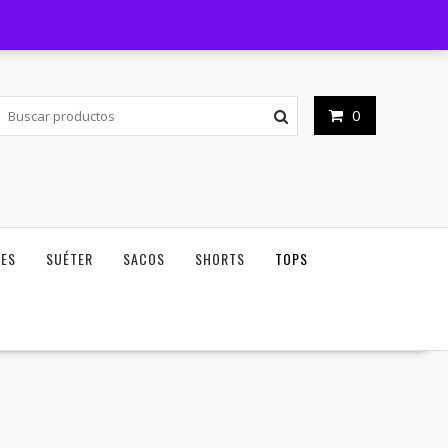
Horario de atención - 09am - 06pm
Mi cuenta
0
NES
SUÉTER
SACOS
SHORTS
TOPS