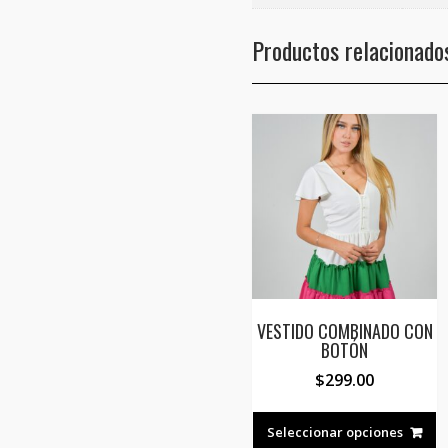
Productos relacionado
VESTIDO COMBINADO CON
BOTÓN
$
299.00
E
p
Seleccionar opciones