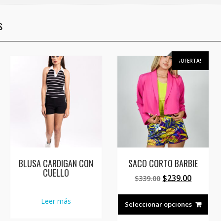
s
¡OFERTA!
BLUSA CARDIGAN CON
SACO CORTO BARBIE
CUELLO
El
El
$
239.00
$
339.00
precio
precio
Est
original
actual
Leer más
ste
pro
Seleccionar opciones
era:
es:
roducto
tien
$339.00.
$239.00