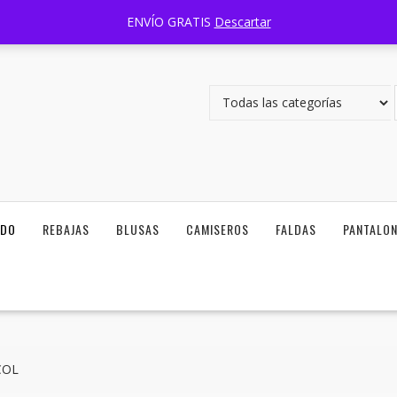
Carretera Zapotlanejo 1351 Lomas del Camichin, 45403, Tlaquepaque
ENVÍO GRATIS
Descartar
ODO
REBAJAS
BLUSAS
CAMISEROS
FALDAS
PANTALO
COL