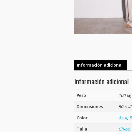
Información adicional
Información adicional
Peso
100 kg
Dimensiones
50 × 4
Color
Azul
,
B
Talla
Chico
,