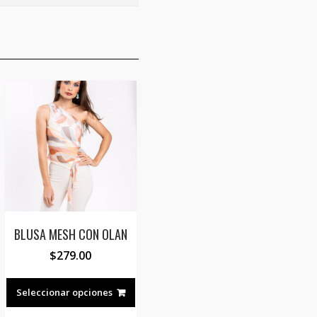
BLUSA MESH CON OLAN
$
279.00
Este
e
producto
ducto
Seleccionar opciones
tiene
e
.