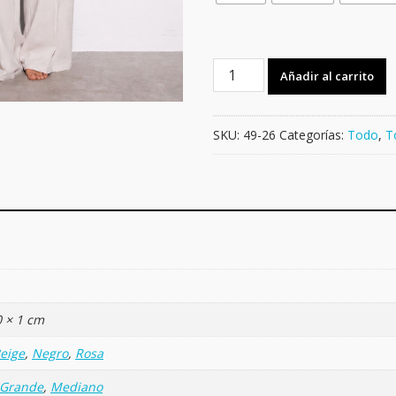
TOP
Añadir al carrito
ADORNO
CARACOL
cantidad
SKU:
49-26
Categorías:
Todo
,
T
0 × 1 cm
eige
,
Negro
,
Rosa
Grande
,
Mediano