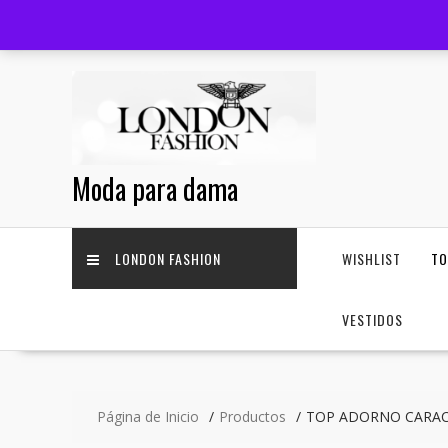
Saltar
+52 33 3644 1814
facturas@londonfashion.com.mx
contenido
Moda para dama
LONDON FASHION
WISHLIST
T
VESTIDOS
Página de Inicio
Productos
TOP ADORNO CARA